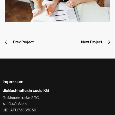
Prev Project
Next Project
Impressum
dieBuchhalter.in socia KG
Gußhausstraße 8/1C
A-1040 Wien
UID: ATU73635658