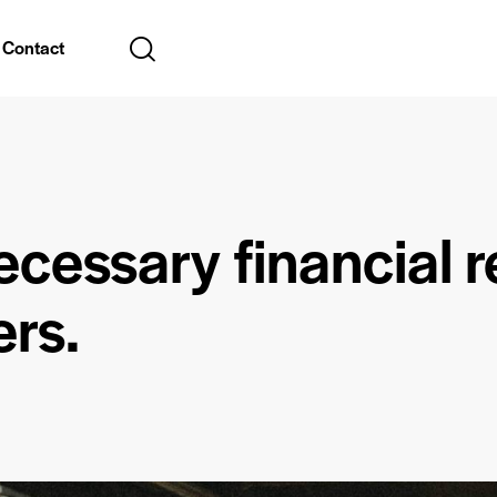
Contact
ecessary financial r
rs.