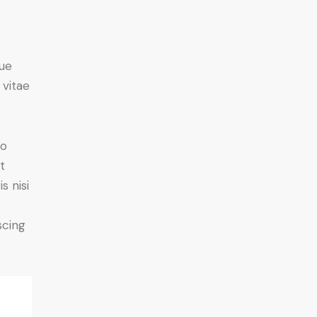
ue
 vitae
do
t
s nisi
scing