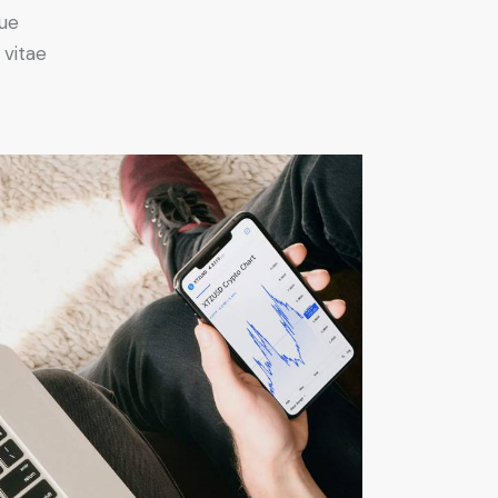
ue
 vitae