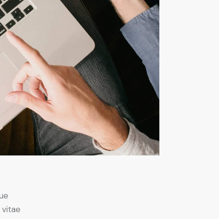
ue
 vitae