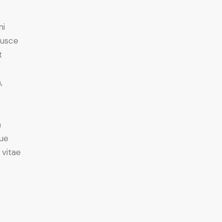
mi
Fusce
t
,
m
ue
 vitae