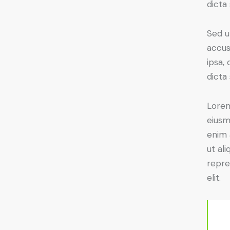
dicta
Sed u
accus
ipsa,
dicta
Lorem
eiusm
enim 
ut al
repre
elit.