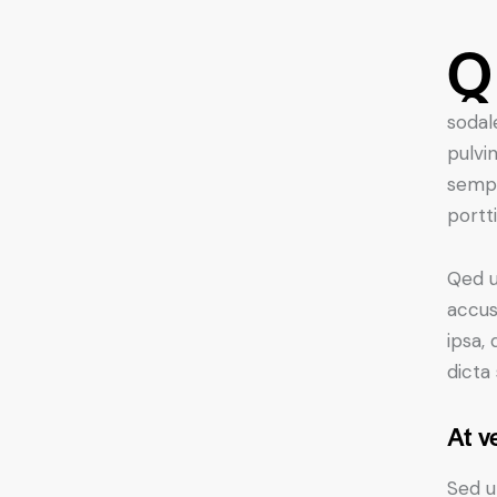
Q
sodal
pulvi
sempe
portt
Qed u
accus
ipsa,
dicta
At v
Sed u